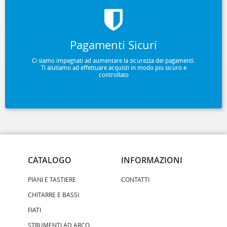
Pagamenti Sicuri
Ci siamo impegnati ad aumentare la sicurezza dei pagamenti.
Ti aiutiamo ad effettuare acquisti in modo più sicuro e
controllato
CATALOGO
INFORMAZIONI
PIANI E TASTIERE
CONTATTI
CHITARRE E BASSI
FIATI
STRUMENTI AD ARCO