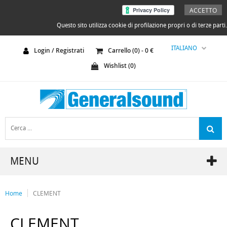
ACCETTO
Questo sito utilizza cookie di profilazione propri o di terze parti.
ITALIANO
Login / Registrati
Carrello (
0
) -
0
€
Wishlist (
0
)
MENU
Home
CLEMENT
CLEMENT