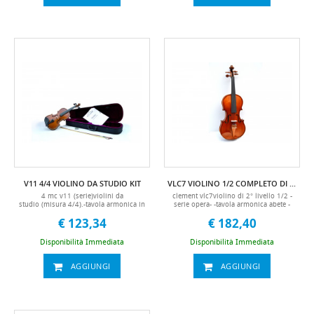
V11 4/4 VIOLINO DA STUDIO KIT
VLC7 VIOLINO 1/2 COMPLETO DI ASTUCCIO E ARCHETTO
4 mc v11 (serie)violini da
clement vlc7violino di 2° livello 1/2 -
studio (misura 4/4).-tavola armonica in
serie opera- -tavola armonica abete -
abete -fondo e fasce in acero -tastiera e
fondo e fasce in acero-manico abete
€ 123,34
€ 182,40
piroli in acero nero-astuccio standard
rosso-archetto legno brasiliano-tastiera
ultra leggero -accessori compresi
ebano-accessori compresi (astuccio
(astuccio rigido, archetto, pece,
rigido, archetto, pece, mentoniera)
Disponibilità Immediata
Disponibilità Immediata
manuale in italiano, mentoniera)10 mc
violini, violin, violino, viola, archi,
strumenti, corde violino,10 mc
AGGIUNGI
AGGIUNGI