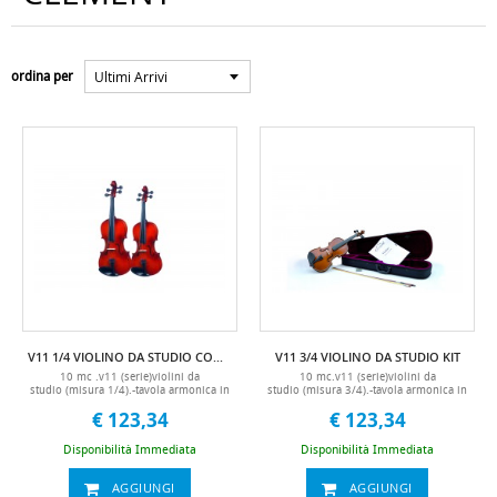
Ultimi Arrivi
ordina per
V11 1/4 VIOLINO DA STUDIO COMPLETO DI ASTUCCIO E ARCHETTO
V11 3/4 VIOLINO DA STUDIO KIT
10 mc .v11 (serie)violini da
10 mc.v11 (serie)violini da
studio (misura 1/4).-tavola armonica in
studio (misura 3/4).-tavola armonica in
abete -fondo e fasce in acero -tastiera e
abete -fondo e fasce in acero -tastiera e
€ 123,34
€ 123,34
piroli in acero nero-astuccio standard
piroli in acero nero-astuccio standard
ultra leggero -accessori compresi
ultra leggero -accessori compresi
(astuccio rigido, archetto,
(astuccio rigido, archetto, pece,
Disponibilità Immediata
Disponibilità Immediata
pece, mentoniera))
manuale in italiano, mentoniera)
AGGIUNGI
AGGIUNGI