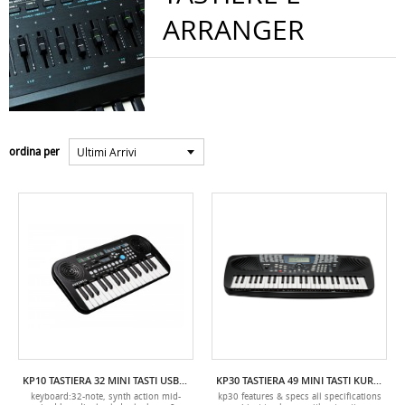
ARRANGER
Ultimi Arrivi
ordina per
KP10 TASTIERA 32 MINI TASTI USB KURZWEIL
KP30 TASTIERA 49 MINI TASTI KURZWEIL
keyboard:32-note, synth action mid-
kp30 features & specs all specifications