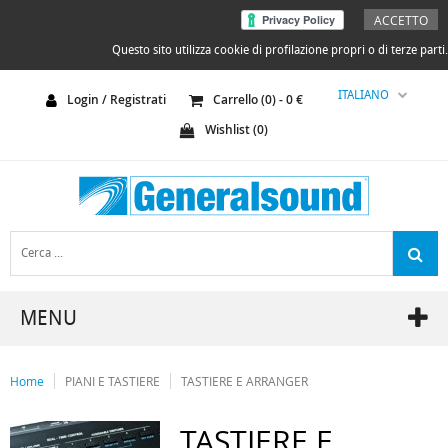
ACCETTO
Questo sito utilizza cookie di profilazione propri o di terze parti.
ITALIANO
Login / Registrati
Carrello (
0
) -
0
€
Wishlist (
0
)
MENU
Home
PIANI E TASTIERE
TASTIERE E ARRANGER
TASTIERE E