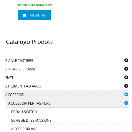
piano, pianoforti digitali, piano,
digitale, piani, digitali, portatile, piani
Disponibilità Immediata
digitali, portatili, kas3, ka90wh, k90,
ka9, kas5
AGGIUNGI
Catalogo Prodotti
PIANI E TASTIERE
CHITARRE E BASSI
FIATI
STRUMENTI AD ARCO
ACCESSORI
ACCESSORI PER TASTIERE
PEDALI SWITCH
SCHEDE DI ESPANSIONE
ACCESSORI VARI