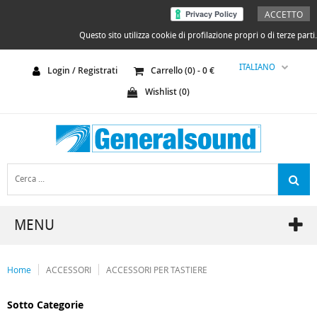
ACCETTO
Questo sito utilizza cookie di profilazione propri o di terze parti.
ITALIANO
Login / Registrati
Carrello (
0
) -
0
€
Wishlist (
0
)
MENU
Home
ACCESSORI
ACCESSORI PER TASTIERE
Sotto Categorie