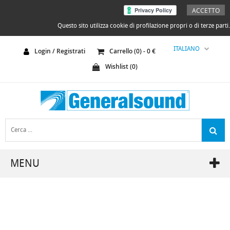
ACCETTO
Questo sito utilizza cookie di profilazione propri o di terze parti.
ITALIANO
Login / Registrati
Carrello (
0
) -
0
€
Wishlist (
0
)
MENU