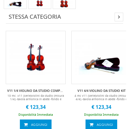
STESSA CATEGORIA
V11 1/4 VIOLINO DA STUDIO COMPLETO DI ASTUCCIO E ARCHETTO
V11 4/4 VIOLINO DA STUDIO KIT
10 mc .v11 (serie)violini da studio (misura
4 mc v11 (serie)violini da studio (misura
1/4).-tavola armonica in abete -fondo e
4/4).-tavola armonica in abete -fondo e
fasce in acero -tastiera e piroli in acero
fasce in acero -tastiera e piroli in acero
€ 123,34
€ 123,34
nero-astuccio standard ultra leggero -
nero-astuccio standard ultra leggero -
accessori compresi (astuccio rigido,
accessori compresi (astuccio rigido,
archetto, pece, mentoniera))
archetto, pece, manuale in italiano,
Disponibilità Immediata
Disponibilità Immediata
mentoniera)10 mc
AGGIUNGI
AGGIUNGI