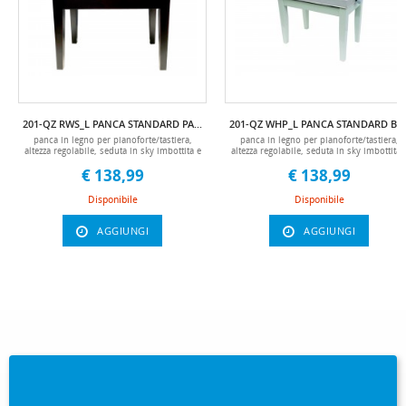
collegamento 3 tedali
collegamento 3 tedali
universalespegnimento automatico dopo
universalespegnimento automatico dopo
30 minuti di inattivitàspeaker: 2 x
30 minuti di inattivitàspeaker: 2 x
15wbluetooth 5.0: interazione con app per
15wbluetooth 5.0: interazione con app pe
performance e didatticainclude:
performance e didatticainclude:
alimentatore, pedale sustain, leggìo,
alimentatore, pedale sustain, leggìo,
manuale it/en accessori non inclusi: stand
manuale it/en accessori non inclusi: stan
(tstand100), pedaliera a tre pedali
(tstand100), pedaliera a tre pedali
(tpedal3)misure: 127 x 32.5 x 12 cmpeso:
(tpedal3)misure: 127 x 32.5 x 12 cmpeso
10 kg .dicono di noi: -sm strumenti
10 kg .dicono di noi: -sm strumenti
musicali . manuale it
musicali manuale it
201-QZ RWS_L PANCA STANDARD PALISSANDRO SATINATA (LISCIA)
201-QZ WHP_L PANCA STANDARD BIANCA LUC
panca in legno per pianoforte/tastiera,
panca in legno per pianoforte/tastiera,
altezza regolabile, seduta in sky imbottita e
altezza regolabile, seduta in sky imbottita 
in tinta con la strutturapanca, panchetta,
in tinta con la struttura panca, panchetta,
€ 138,99
€ 138,99
panchette, panche, bench, sgabelli,
panchette, panche, bench, sgabelli,
sgabello, panca per pianoforte, panche per
sgabello, panca per pianoforte, panche pe
pianoforti, legno, piano, acustico, digitale,
pianoforti, legno, piano, acustico, digitale
Disponibile
Disponibile
acustici, digitali, coda, verticale, a muro,
acustici, digitali, coda, verticale, a muro,
AGGIUNGI
AGGIUNGI