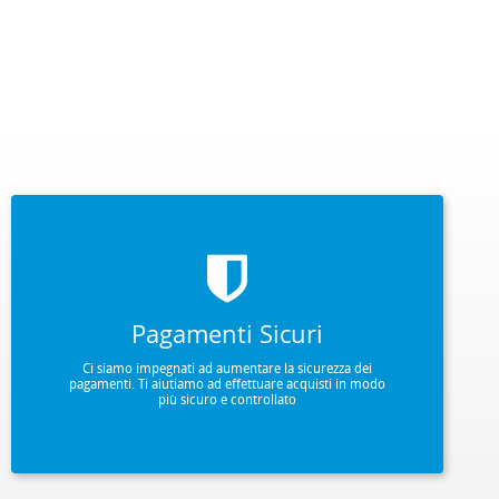
Pagamenti Sicuri
Ci siamo impegnati ad aumentare la sicurezza dei
pagamenti. Ti aiutiamo ad effettuare acquisti in modo
più sicuro e controllato