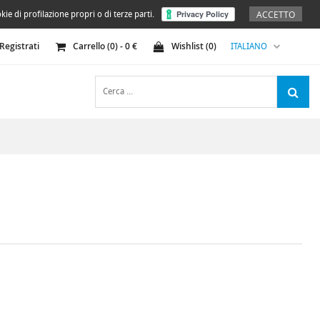
ACCETTO
kie di profilazione propri o di terze parti.
Registrati
Carrello (
0
) -
0
€
Wishlist (
0
)
ITALIANO