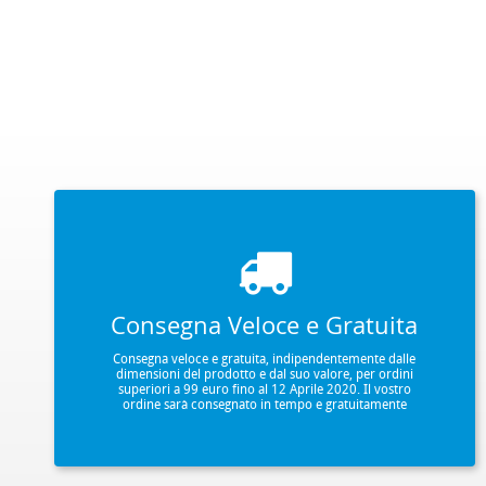
Consegna Veloce e Gratuita
Consegna veloce e gratuita, indipendentemente dalle
dimensioni del prodotto e dal suo valore, per ordini
superiori a 99 euro fino al 12 Aprile 2020. Il vostro
ordine sarà consegnato in tempo e gratuitamente