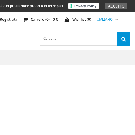
ACCETTO
kie di profilazione propri o di terze parti.
Registrati
Carrello (
0
) -
0
€
Wishlist (
0
)
ITALIANO