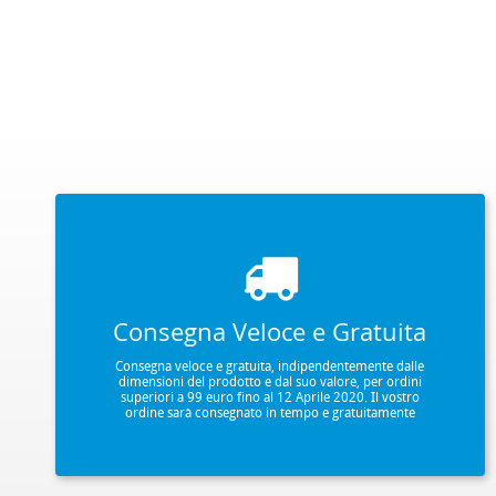
Consegna Veloce e Gratuita
Consegna veloce e gratuita, indipendentemente dalle
dimensioni del prodotto e dal suo valore, per ordini
superiori a 99 euro fino al 12 Aprile 2020. Il vostro
ordine sarà consegnato in tempo e gratuitamente