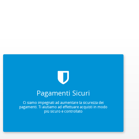
Pagamenti Sicuri
Ci siamo impegnati ad aumentare la sicurezza dei
pagamenti. Ti aiutiamo ad effettuare acquisti in modo
più sicuro e controllato