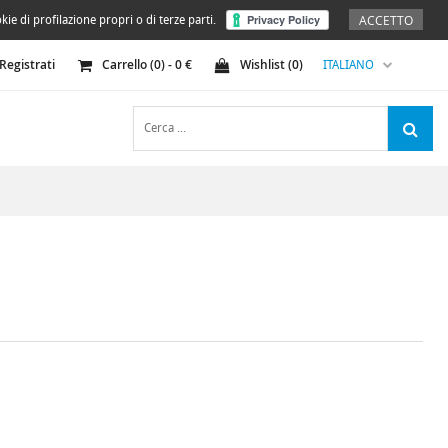
ACCETTO
kie di profilazione propri o di terze parti.
Registrati
Carrello (
0
) -
0
€
Wishlist (
0
)
ITALIANO