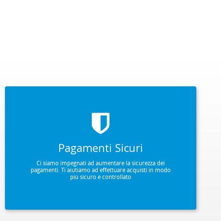
Pagamenti Sicuri
Ci siamo impegnati ad aumentare la sicurezza dei
pagamenti. Ti aiutiamo ad effettuare acquisti in modo
più sicuro e controllato