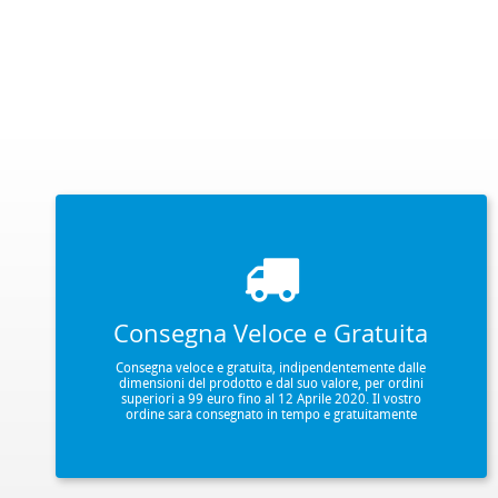
Consegna Veloce e Gratuita
Consegna veloce e gratuita, indipendentemente dalle
dimensioni del prodotto e dal suo valore, per ordini
superiori a 99 euro fino al 12 Aprile 2020. Il vostro
ordine sarà consegnato in tempo e gratuitamente